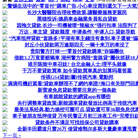
警惕生活中的“零首付”購車广告,小心車没買到還欠下一大笔
长沙大醫醫院合理收费政策,讓醫療服務更親民
黑猫投诉:德易車金融業务員私自貸款
因拖欠貸款,长沙一司機被喷“辣椒水”强行扣車 法院判了
万达 - 車主貸_貸款额度_申请条件_申请入口-貸款导航
“汽車抵押貸款”套路多?平湖有車主錢没有拿到,車子還被“骗
封丘小伙貸款两万逾期四天 一辆十来万的車没了
贵阳警方打掉一“零首付貸款購車”诈骗團伙
借款3.2万竟要赔辆車 湖州警方捣毁“套路貸”團伙抓获18
谁开陈致中車召妓? 台北金融人士:理平头就像
千万不要貸款買車 如今貸款買車真的划算吗看答案
传祺GS4貸款[圖]传祺汽車-電動邦
滴滴司機赶紧看!貸款車辦理不了網约車證?海口有关部門回應
新雷凌免息貸款需要注意的一個条款
有車就能貸款的網貸app有哪些
央行调整車貸政策:新能源車貸款發放比例高于传统汽車
最美法系经典,動力操控可圈可点,貸款還可享36期免息优
車子被朋友抵押借貸 万年民警正月初三连夜工作“完璧归赵
貸款条件不满足可找担保公司貸款購車
全新丰田霸道只賣26万 借貸难鄂尔多斯大量豪車遭甩賣
下一頁 »