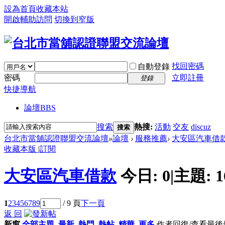
設為首頁
收藏本站
開啟輔助訪問
切換到窄版
找回密碼
自動登錄
密碼
立即註冊
登錄
快捷導航
論壇
BBS
搜索
熱搜:
活動
交友
discuz
搜索
台北市當舖認證聯盟交流論壇
»
論壇
›
服務推薦
›
大安區汽車借
收藏本版
|
訂閱
大安區汽車借款
今日:
0
|
主題:
1
1
2
3
4
5
6
7
8
9
/ 9 頁
下一頁
返 回
新窗
全部主題
最新
熱門
熱帖
精華
更多
作者
回復/查看
最後