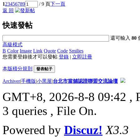
1
2
3
4
5
6
7
8
9
/ 9 頁
下一頁
返 回
快速發帖
還可輸入
80
高級模式
B
Color
Image
Link
Quote
Code
Smilies
您需要登錄後才可以發帖
登錄
|
立即註冊
本版積分規則
發表帖子
Archiver
|
手機版
|
小黑屋
|
台北市當舖認證聯盟交流論壇
GMT+8, 2026-8-8 09:42
, 
3 queries , File On.
Powered by
Discuz!
X3.3