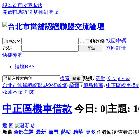
設為首頁
收藏本站
開啟輔助訪問
切換到窄版
找回密碼
自動登錄
密碼
立即註冊
登錄
快捷導航
論壇
BBS
搜索
熱搜:
活動
交友
discuz
搜索
台北市當舖認證聯盟交流論壇
»
論壇
›
服務推薦
›
中正區機車借
收藏本版
|
訂閱
中正區機車借款
今日:
0
|
主題:
1
返 回
新窗
全部主題
最新
熱門
熱帖
精華
更多
作者
回復/查看
最後