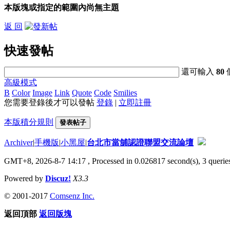
本版塊或指定的範圍內尚無主題
返 回
快速發帖
還可輸入
80
高級模式
B
Color
Image
Link
Quote
Code
Smilies
您需要登錄後才可以發帖
登錄
|
立即註冊
本版積分規則
發表帖子
Archiver
|
手機版
|
小黑屋
|
台北市當舖認證聯盟交流論壇
GMT+8, 2026-8-7 14:17
, Processed in 0.026817 second(s), 3 queries
Powered by
Discuz!
X3.3
© 2001-2017
Comsenz Inc.
返回頂部
返回版塊