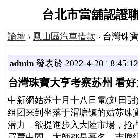
台北市當舖認證聯盟交
論壇
›
鳳山區汽車借款
› 台灣珠
admin
發表於 2022-4-20 18:45:1
台灣珠寶大亨考察苏州 看
中新網姑苏十月十八日電(刘田甜
组团来到坐落于渭塘镇的姑苏珠
潜力，欲提進步入大陸市場，抢
買賣中間，大師都是慕名、志愿