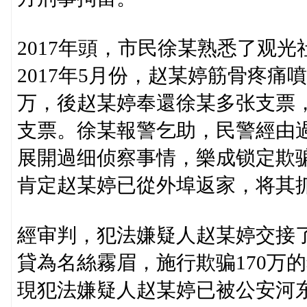
2017年頭，市民徐某熟悉了观
2017年5月份，赵某婷筋骨疼痛
万，後赵某婷奉還徐某多张支票
支票。徐某報警乞助，民警經由
展開過细侦察事情，樂成锁定欺骗嫌
肯定赵某婷已從外埠返家，将其
經审判，犯法嫌疑人赵某婷交接
貸為名絲霧眉，施行欺骗170万
現犯法嫌疑人赵某婷已被公安河