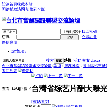
設為首頁
收藏本站
開啟輔助訪問
切換到窄版
找回密碼
自動登錄
密碼
立即註冊
登錄
快捷導航
論壇
BBS
搜索
熱搜:
活動
交友
discuz
搜索
台北市當舖認證聯盟交流論壇
»
論壇
›
服務推薦
›
鳳山區汽車借
返回列表
台灣省综艺片酬大曝光!
查看:
1464
|
回復:
0
[複製鏈接]
電梯直達