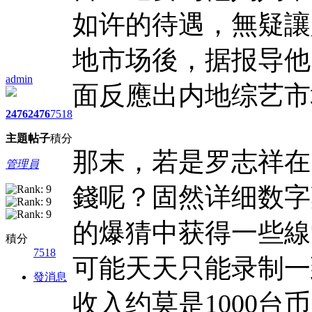
如许的待遇，無疑讓
地市场後，据报导他
admin
面反應出内地综艺市
2476
2476
7518
主題
帖子
積分
那末，若是罗志祥在
管理員
錢呢？固然详细数字
的爆猜中获得一些線
積分
7518
可能天天只能录制一
發消息
收入约莫是1000台