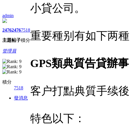
小貸公司。
admin
2476
2476
7518
重要種别有如下两種
主題
帖子
積分
管理員
GPS類典質告貸辦事
積分
客户打點典質手续後
7518
發消息
特色以下：