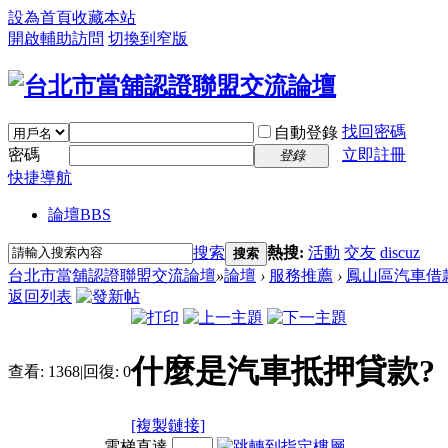
設為首頁
收藏本站
開啟輔助訪問
切換到窄版
找回密碼
自動登錄
密碼
立即註冊
登錄
快捷導航
論壇
BBS
搜索
熱搜:
活動
交友
discuz
搜索
台北市當舖認證聯盟交流論壇
»
論壇
›
服務推薦
›
鳳山區汽車借
返回列表
什麼是汽車抵押貸款?
查看:
1368
|
回復:
0
[複製鏈接]
電梯直達