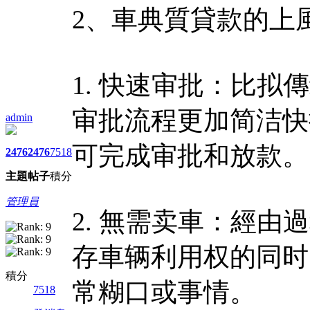
2、車典質貸款的上
1. 快速审批：比
审批流程更加简洁快
admin
可完成审批和放款。
2476
2476
7518
主題
帖子
積分
管理員
2. 無需卖車：經
存車辆利用权的同时
積分
常糊口或事情。
7518