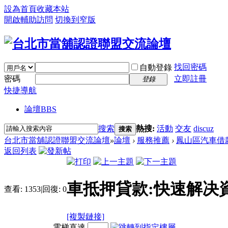
設為首頁
收藏本站
開啟輔助訪問
切換到窄版
找回密碼
自動登錄
密碼
立即註冊
登錄
快捷導航
論壇
BBS
搜索
熱搜:
活動
交友
discuz
搜索
台北市當舖認證聯盟交流論壇
»
論壇
›
服務推薦
›
鳳山區汽車借
返回列表
車抵押貸款:快速解决
查看:
1353
|
回復:
0
[複製鏈接]
電梯直達