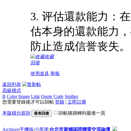
3. 评估還款能力
估本身的還款能力，
防止造成信誉丧失。
收藏
回復
使用道具
舉報
返回列表
高級模式
B
Color
Image
Link
Quote
Code
Smilies
您需要登錄後才可以回帖
登錄
|
立即註冊
本版積分規則
回帖後跳轉到最後一頁
發表回復
Archiver
|
手機版
|
小黑屋
|
台北市當舖認證聯盟交流論壇