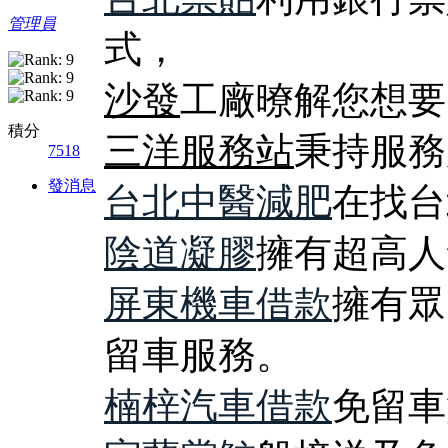
管理員
式，
沙發
工廠暸解您想要
積分
三洋服務站
秉持服務
7518
發消息
台北中醫減肥
在找台
陰道凝膠
擁有超高人
屏東機車借款
擁有眾
留車服務。
楠梓汽車借款
免留車