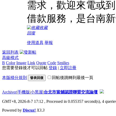
需求，歡迎來電或到
借款服務，是台南新
收藏
回復
使用道具
舉報
返回列表
高級模式
B
Color
Image
Link
Quote
Code
Smilies
您需要登錄後才可以回帖
登錄
|
立即註冊
本版積分規則
回帖後跳轉到最後一頁
發表回復
Archiver
|
手機版
|
小黑屋
|
台北市當舖認證聯盟交流論壇
GMT+8, 2026-8-7 17:12
, Processed in 0.055357 second(s), 4 queries
Powered by
Discuz!
X3.3