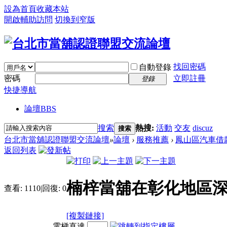
設為首頁
收藏本站
開啟輔助訪問
切換到窄版
找回密碼
自動登錄
密碼
立即註冊
登錄
快捷導航
論壇
BBS
搜索
熱搜:
活動
交友
discuz
搜索
台北市當舖認證聯盟交流論壇
»
論壇
›
服務推薦
›
鳳山區汽車借
返回列表
楠梓當舖在彰化地區
查看:
1110
|
回復:
0
[複製鏈接]
電梯直達