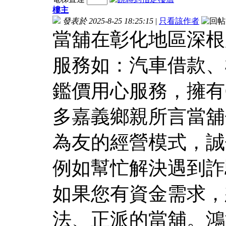
樓主
發表於 2025-8-25 18:25:15
|
只看該作者
當舖在彰化地區深根
服務如：汽車借款、
鑑價用心服務，擁有G
多嘉義鄉親所言當舖
為友的經營模式，誠
例如幫忙解決遇到詐
如果您有資金需求，
法、正派的當舖。鴻