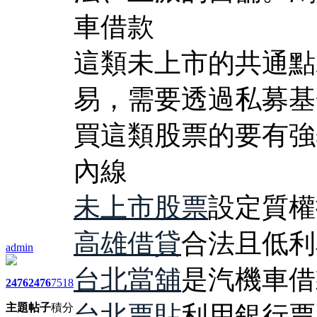
車借款
這類未上市的共通點
易，需要透過私募基
買這類股票的要有強
內線
未上市股票
設定質權
高雄借貸
合法且低利
admin
台北當舖
是汽機車借
2476
2476
7518
台北票貼
利用銀行票
主題
帖子
積分