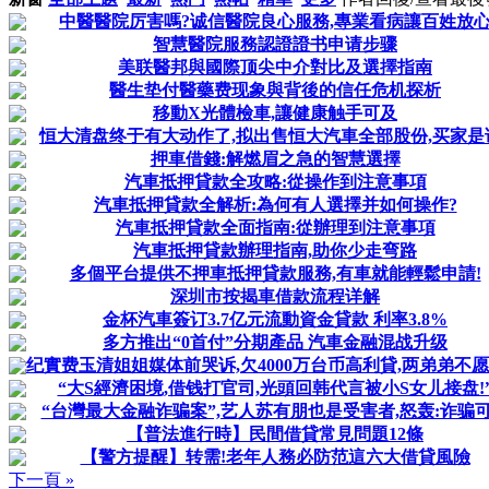
中醫醫院厉害嗎?诚信醫院良心服務,專業看病讓百姓放
智慧醫院服務認證證书申请步骤
美联醫邦與國際顶尖中介對比及選擇指南
醫生垫付醫藥费现象與背後的信任危机探析
移動X光體檢車,讓健康触手可及
恒大清盘终于有大动作了,拟出售恒大汽車全部股份,买家是
押車借錢:解燃眉之急的智慧選擇
汽車抵押貸款全攻略:從操作到注意事項
汽車抵押貸款全解析:為何有人選擇并如何操作?
汽車抵押貸款全面指南:從辦理到注意事項
汽車抵押貸款辦理指南,助你少走弯路
多個平台提供不押車抵押貸款服務,有車就能輕鬆申請!
深圳市按揭車借款流程详解
金杯汽車簽订3.7亿元流動資金貸款 利率3.8%
多方推出“0首付”分期產品 汽車金融混战升级
纪實费玉清姐姐媒体前哭诉,欠4000万台币高利貸,两弟弟不
“大S經濟困境,借钱打官司,光頭回韩代言被小S女儿接盘!
“台灣最大金融诈骗案”,艺人苏有朋也是受害者,怒轰:诈骗
【普法進行時】民間借貸常見問題12條
【警方提醒】转需!老年人務必防范這六大借貸風險
下一頁 »