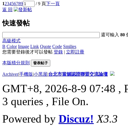
1
2
3
4
5
6
7
8
9
/ 9 頁
下一頁
返 回
快速發帖
還可輸入
80
高級模式
B
Color
Image
Link
Quote
Code
Smilies
您需要登錄後才可以發帖
登錄
|
立即註冊
本版積分規則
發表帖子
Archiver
|
手機版
|
小黑屋
|
台北市當舖認證聯盟交流論壇
GMT+8, 2026-8-9 07:48
, 
3 queries , File On.
Powered by
Discuz!
X3.3