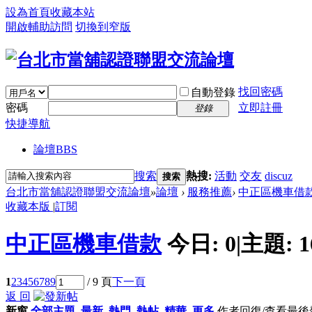
設為首頁
收藏本站
開啟輔助訪問
切換到窄版
找回密碼
自動登錄
密碼
立即註冊
登錄
快捷導航
論壇
BBS
搜索
熱搜:
活動
交友
discuz
搜索
台北市當舖認證聯盟交流論壇
»
論壇
›
服務推薦
›
中正區機車借
收藏本版
|
訂閱
中正區機車借款
今日:
0
|
主題:
1
1
2
3
4
5
6
7
8
9
/ 9 頁
下一頁
返 回
新窗
全部主題
最新
熱門
熱帖
精華
更多
作者
回復/查看
最後