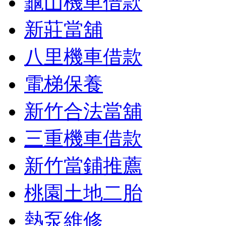
龜山機車借款
新莊當舖
八里機車借款
電梯保養
新竹合法當舖
三重機車借款
新竹當鋪推薦
桃園土地二胎
熱泵維修