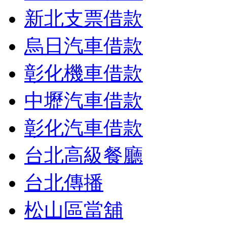
新北支票借款
烏日汽車借款
彰化機車借款
中壢汽車借款
彰化汽車借款
台北高級餐廳
台北傳播
松山區當舖