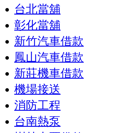
台北當舖
彰化當舖
新竹汽車借款
鳳山汽車借款
新莊機車借款
機場接送
消防工程
台南熱泵