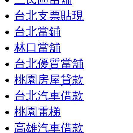
台北支票貼現
台北當鋪
林口當舖
台北優質當舖
桃園房屋貸款
台北汽車借款
桃園電梯
高雄汽車借款