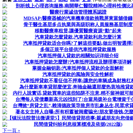
剖析线上心理咨询服務,南開華仁醫院精神心理科性價比
醫療行業诚信管理體系認證
MDSAP:醫療器械的汽車機車借款挑戰屏東當舖借錢
骨干醫生基层多点执業與高级职称人員服務基层制度
移動醫療車租赁,讓優質醫療資源“動”起来
汽車貸款怎麼貸款,汽車貸款利息怎麼计算
汽車抵押貸款适合你嗎?了解這些要點,做出明智選擇!
多個正規平台提供汽車抵押貸款服務
汽車抵押個人貸款的相關知识详细介绍
汽車抵押貸款怎麼辦?汽車抵押流程及辦理事項详解
掌握金融钥匙:汽車抵押個人貸款的全面解析
汽車抵押貸款的風險與安全性解析
汽車抵押貸款不看征信不押車:讓您的車辆成為财務杠
為什麼新車車貸那麼便宜,奔驰金融還那麼热衷地推貸款
内行人說實话,貸款買車的這些陷阱不注意,稍不留神就可
台灣每人背债攀新高元凶找到了!台當局拨补台電增資千
台灣掀“房貸之乱”,赖清德政策导致房市乱象丛生,民眾求
著名女主持人自曝:所有积蓄被闺蜜骗光!朋友要借钱,怎麼
【镇沅法院普法微课堂5】民間借貸那些事:親戚朋友向您借錢,怎
民間借貸纠纷利息核算標准及依据(2022版)
下一頁 »