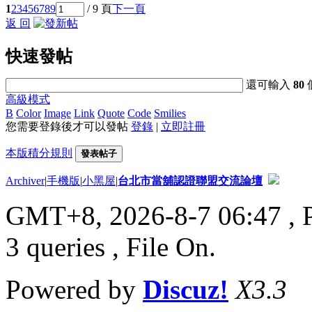
1
2
3
4
5
6
7
8
9
/ 9 頁
下一頁
返 回
快速發帖
還可輸入
80
高級模式
B
Color
Image
Link
Quote
Code
Smilies
您需要登錄後才可以發帖
登錄
|
立即註冊
本版積分規則
發表帖子
Archiver
|
手機版
|
小黑屋
|
台北市當舖認證聯盟交流論壇
GMT+8, 2026-8-7 06:47
, 
3 queries , File On.
Powered by
Discuz!
X3.3