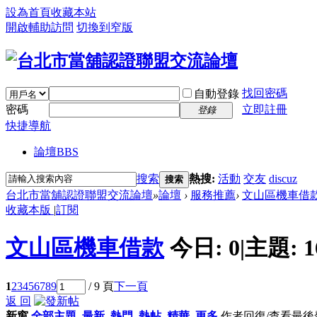
設為首頁
收藏本站
開啟輔助訪問
切換到窄版
找回密碼
自動登錄
密碼
立即註冊
登錄
快捷導航
論壇
BBS
搜索
熱搜:
活動
交友
discuz
搜索
台北市當舖認證聯盟交流論壇
»
論壇
›
服務推薦
›
文山區機車借
收藏本版
|
訂閱
文山區機車借款
今日:
0
|
主題:
1
1
2
3
4
5
6
7
8
9
/ 9 頁
下一頁
返 回
新窗
全部主題
最新
熱門
熱帖
精華
更多
作者
回復/查看
最後