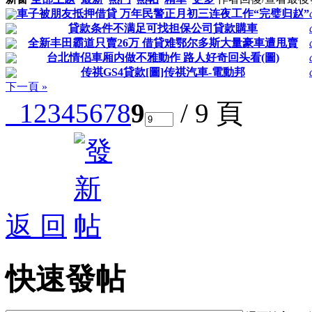
車子被朋友抵押借貸 万年民警正月初三连夜工作“完璧归赵”
貸款条件不满足可找担保公司貸款購車
全新丰田霸道只賣26万 借貸难鄂尔多斯大量豪車遭甩賣
台北情侣車厢内做不雅動作 路人好奇回头看(圖)
传祺GS4貸款[圖]传祺汽車-電動邦
下一頁 »
1
2
3
4
5
6
7
8
9
/ 9 頁
返 回
快速發帖