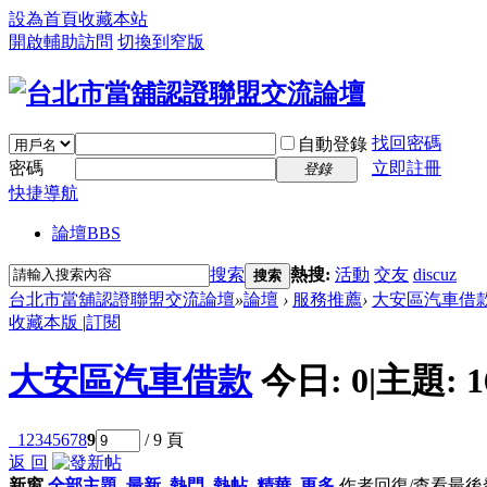
設為首頁
收藏本站
開啟輔助訪問
切換到窄版
找回密碼
自動登錄
密碼
立即註冊
登錄
快捷導航
論壇
BBS
搜索
熱搜:
活動
交友
discuz
搜索
台北市當舖認證聯盟交流論壇
»
論壇
›
服務推薦
›
大安區汽車借
收藏本版
|
訂閱
大安區汽車借款
今日:
0
|
主題:
1
1
2
3
4
5
6
7
8
9
/ 9 頁
返 回
新窗
全部主題
最新
熱門
熱帖
精華
更多
作者
回復/查看
最後