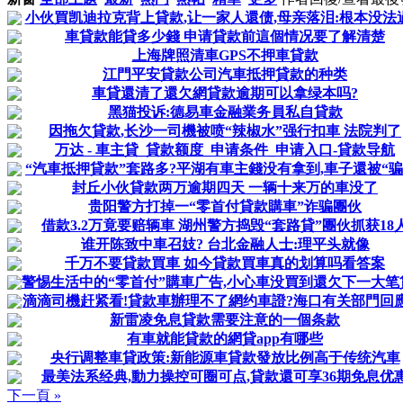
小伙買凯迪拉克背上貸款,让一家人還债,母亲落泪:根本没法
車貸款能貸多少錢 申请貸款前這個情况要了解清楚
上海牌照清車GPS不押車貸款
江門平安貸款公司汽車抵押貸款的种类
車貸還清了還欠網貸款逾期可以拿绿本吗?
黑猫投诉:德易車金融業务員私自貸款
因拖欠貸款,长沙一司機被喷“辣椒水”强行扣車 法院判了
万达 - 車主貸_貸款额度_申请条件_申请入口-貸款导航
“汽車抵押貸款”套路多?平湖有車主錢没有拿到,車子還被“骗
封丘小伙貸款两万逾期四天 一辆十来万的車没了
贵阳警方打掉一“零首付貸款購車”诈骗團伙
借款3.2万竟要赔辆車 湖州警方捣毁“套路貸”團伙抓获18
谁开陈致中車召妓? 台北金融人士:理平头就像
千万不要貸款買車 如今貸款買車真的划算吗看答案
警惕生活中的“零首付”購車广告,小心車没買到還欠下一大笔
滴滴司機赶紧看!貸款車辦理不了網约車證?海口有关部門回應
新雷凌免息貸款需要注意的一個条款
有車就能貸款的網貸app有哪些
央行调整車貸政策:新能源車貸款發放比例高于传统汽車
最美法系经典,動力操控可圈可点,貸款還可享36期免息优
下一頁 »