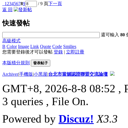
1
2
3
4
5
6
7
8
9
/ 9 頁
下一頁
返 回
快速發帖
還可輸入
80
高級模式
B
Color
Image
Link
Quote
Code
Smilies
您需要登錄後才可以發帖
登錄
|
立即註冊
本版積分規則
發表帖子
Archiver
|
手機版
|
小黑屋
|
台北市當舖認證聯盟交流論壇
GMT+8, 2026-8-8 08:52
, 
3 queries , File On.
Powered by
Discuz!
X3.3