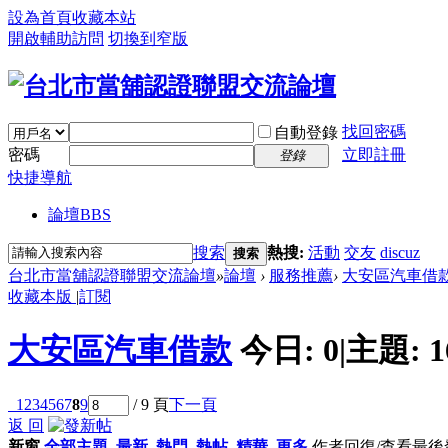
設為首頁
收藏本站
開啟輔助訪問
切換到窄版
找回密碼
自動登錄
密碼
立即註冊
登錄
快捷導航
論壇
BBS
搜索
熱搜:
活動
交友
discuz
搜索
台北市當舖認證聯盟交流論壇
»
論壇
›
服務推薦
›
大安區汽車借
收藏本版
|
訂閱
大安區汽車借款
今日:
0
|
主題:
1
1
2
3
4
5
6
7
8
9
/ 9 頁
下一頁
返 回
新窗
全部主題
最新
熱門
熱帖
精華
更多
作者
回復/查看
最後