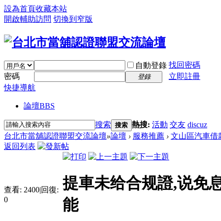
設為首頁
收藏本站
開啟輔助訪問
切換到窄版
找回密碼
自動登錄
密碼
立即註冊
登錄
快捷導航
論壇
BBS
搜索
熱搜:
活動
交友
discuz
搜索
台北市當舖認證聯盟交流論壇
»
論壇
›
服務推薦
›
文山區汽車借
返回列表
提車未给合规證,说免息
查看:
2400
|
回復:
0
能