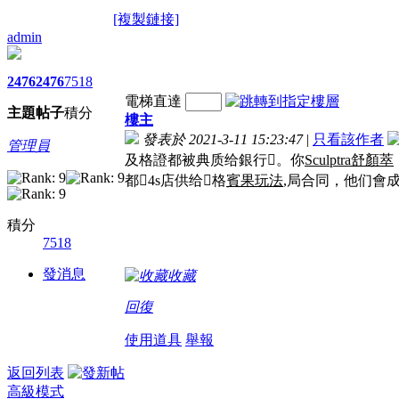
[複製鏈接]
admin
2476
2476
7518
電梯直達
主題
帖子
積分
樓主
發表於 2021-3-11 15:23:47
|
只看該作者
管理員
及格證都被典质给銀行。你
Sculptra舒顏萃
都4s店供给格
賓果玩法
,局合同，他们會
積分
7518
發消息
收藏
回復
使用道具
舉報
返回列表
高級模式