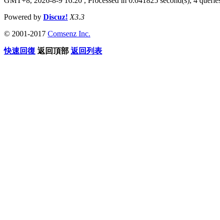
GMT+8, 2026-8-9 16:20
, Processed in 0.041825 second(s), 4 queries
Powered by
Discuz!
X3.3
© 2001-2017
Comsenz Inc.
快速回復
返回頂部
返回列表