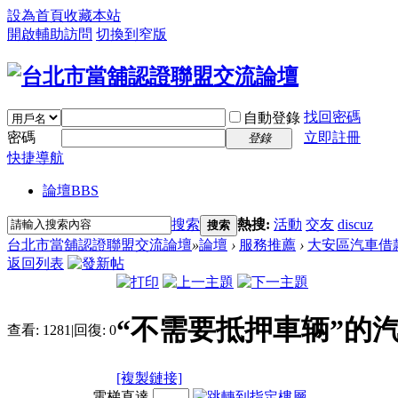
設為首頁
收藏本站
開啟輔助訪問
切換到窄版
找回密碼
自動登錄
密碼
立即註冊
登錄
快捷導航
論壇
BBS
搜索
熱搜:
活動
交友
discuz
搜索
台北市當舖認證聯盟交流論壇
»
論壇
›
服務推薦
›
大安區汽車借
返回列表
“不需要抵押車辆”的
查看:
1281
|
回復:
0
[複製鏈接]
電梯直達