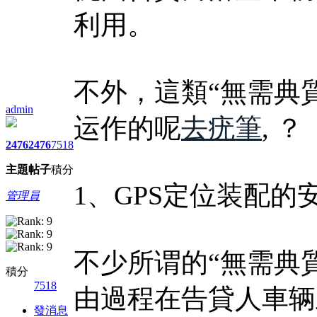
利用。
不外，這類“無需典
admin
运作的呢
去疣筆
, ？
2476
2476
7518
主題
帖子
積分
1、GPS定位装配的
管理員
不少所谓的“無需典
積分
7518
由過程在告貸人車辆
發消息