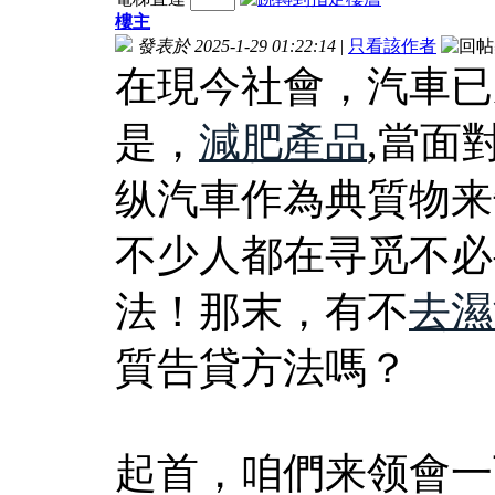
樓主
發表於 2025-1-29 01:22:14
|
只看該作者
在現今社會，汽車已
是，
減肥產品
,當面
纵汽車作為典質物来
不少人都在寻觅不必
法！那末，有不
去濕
質告貸方法嗎？
起首，咱們来领會一